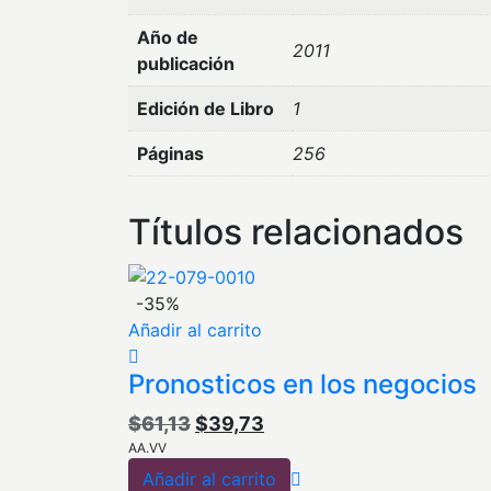
Año de
2011
publicación
Edición de Libro
1
Páginas
256
Títulos relacionados
-35%
Añadir al carrito
Pronosticos en los negocios
El
El
$
61,13
$
39,73
AA.VV
precio
precio
Añadir al carrito
original
actual