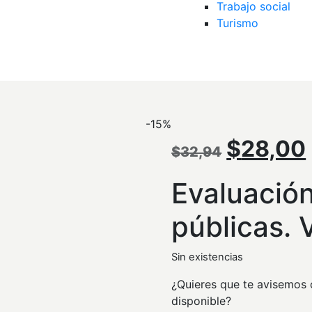
Trabajo social
Turismo
-15%
El
$
28,00
$
32,94
precio
Evaluación
original
públicas. V
era:
Sin existencias
$32,94
¿Quieres que te avisemos c
disponible?