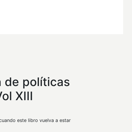
El
precio
 de políticas
actual
ol XIII
es:
.
$28,00.
uando este libro vuelva a estar