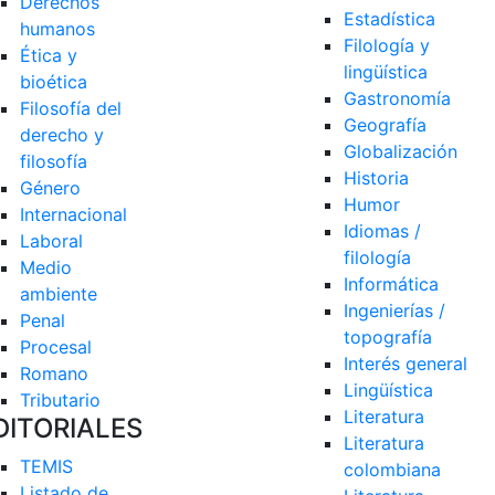
Derechos 
Estadística
humanos
Filología y 
Ética y 
lingüística
bioética
Gastronomía
Filosofía del 
Geografía
derecho y 
Globalización
filosofía
Historia
Género
Humor
Internacional
Idiomas / 
Laboral
filología
Medio 
Informática
ambiente
Ingenierías / 
Penal
topografía
Procesal
Interés general
Romano
Lingüística
Tributario
Literatura
DITORIALES
Literatura 
TEMIS
colombiana
Listado de  