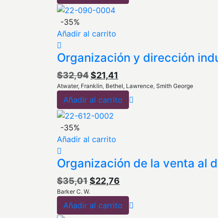
era:
es:
$61,13.
$39,73.
-35%
Añadir al carrito
Organización y dirección indu
El
El
$
32,94
$
21,41
Atwater, Franklin
Bethel, Lawrence
Smith George
precio
precio
,
,
Añadir al carrito
original
actual
era:
es:
$32,94.
$21,41.
-35%
Añadir al carrito
Organización de la venta al d
El
El
$
35,01
$
22,76
Barker C. W.
precio
precio
Añadir al carrito
original
actual