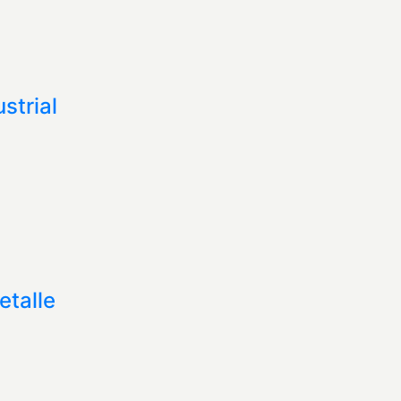
strial
etalle