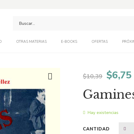
O
OTRAS MATERIAS
E-BOOKS
OFERTAS
PRÓXI
El
$
6,75
$
10,39
preci
Gamine
origin
Hay existencias
era:
CANTIDAD
$10,3