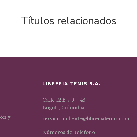
Títulos relacionados
LIBRERIA TEMIS S.A.
Calle 12 B # 6 – 45
Bogotá, Colombia
ión y
servicioalcliente@libreriatemis.com
Números de Teléfono