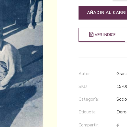
AÑADIR AL CARR
VER INDICE
Autor:
Gra
SKU:
19-0
Categoría:
soci
Etiqueta:
der
Compartir: