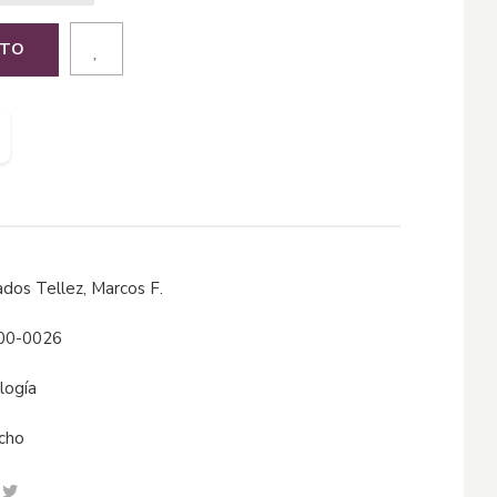
ITO
nados Tellez, Marcos F.
00-0026
ología
echo