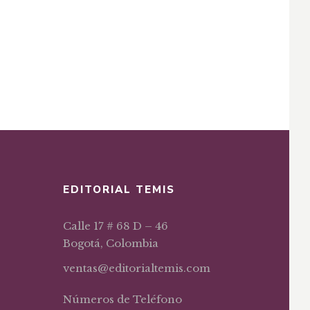
EDITORIAL TEMIS
Calle 17 # 68 D – 46
Bogotá, Colombia
ventas@editorialtemis.com
Números de Teléfono