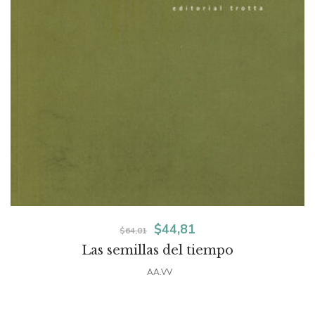
El
El
$
44,81
$
64,01
Las semillas del tiempo
precio
precio
AA.VV
original
actual
era:
es: