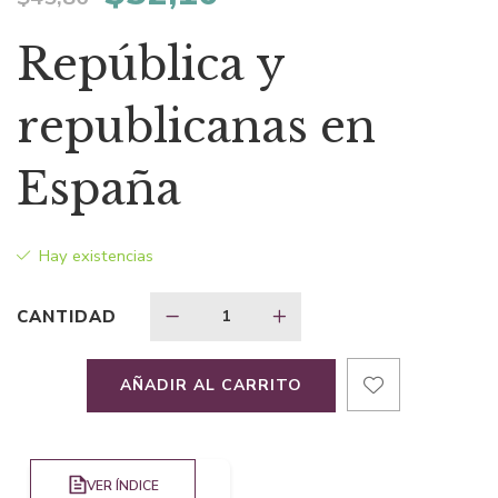
precio
precio
República y
original
actual
republicanas en
era:
es:
España
$45,86.
$32,10.
Hay existencias
CANTIDAD
AÑADIR AL CARRITO
VER ÍNDICE