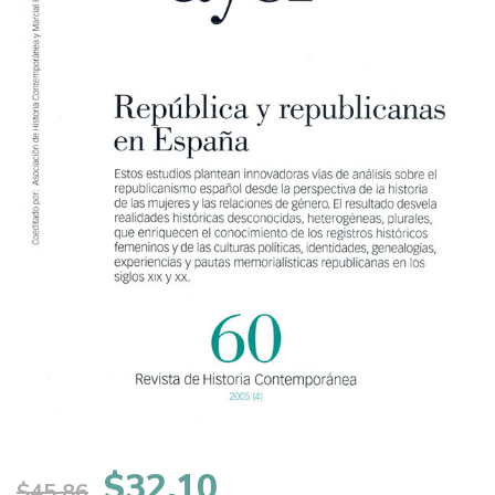
El
El
$
32,10
$
45,86