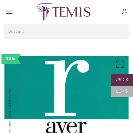
-30%
USD $
COP $