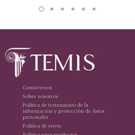
$64,01.
$44,81.
Contáctenos
Sobre nosotros
Política de tratamiento de la
información y protección de datos
personales
Política de envío
Política para productos