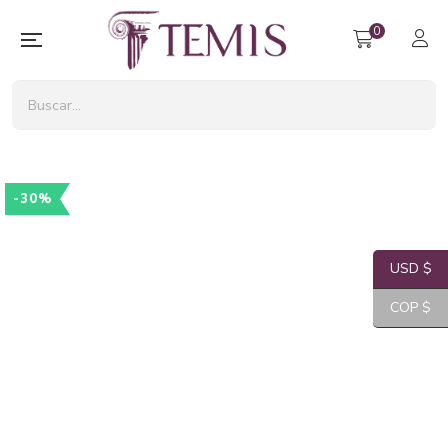
0
-30%
USD $
COP $