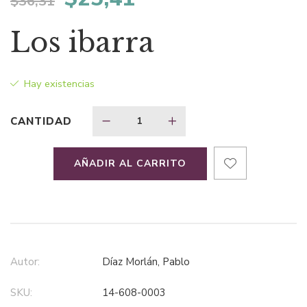
$
36,31
precio
precio
Los ibarra
original
actual
Hay existencias
era:
es:
CANTIDAD
$36,31.
$25,41.
AÑADIR AL CARRITO
Autor:
Díaz Morlán, Pablo
SKU:
14-608-0003