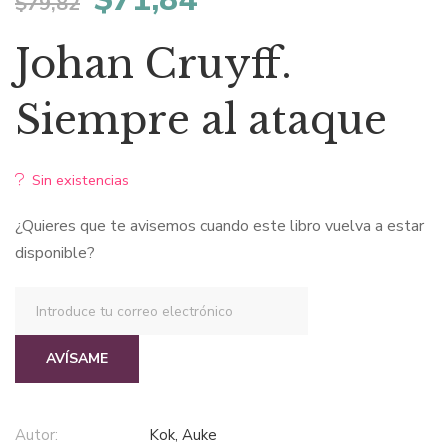
$
79,82
precio
precio
Johan Cruyff.
original
actual
Siempre al ataque
era:
es:
Sin existencias
$79,82.
$71,84.
¿Quieres que te avisemos cuando este libro vuelva a estar
disponible?
AVÍSAME
Autor:
Kok, Auke