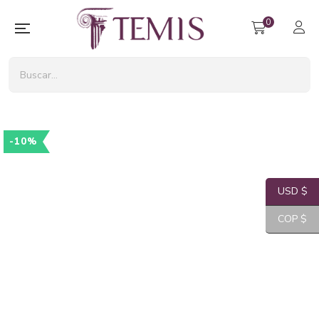
0
-10%
USD $
COP $