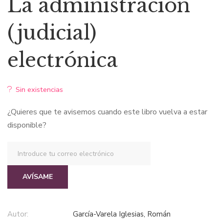
La administración
original
actual
(judicial)
era:
es:
electrónica
$45,22.
$42,96.
Sin existencias
¿Quieres que te avisemos cuando este libro vuelva a estar
disponible?
AVÍSAME
Autor:
García-Varela Iglesias, Román