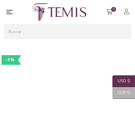
0
-5%
USD $
COP $