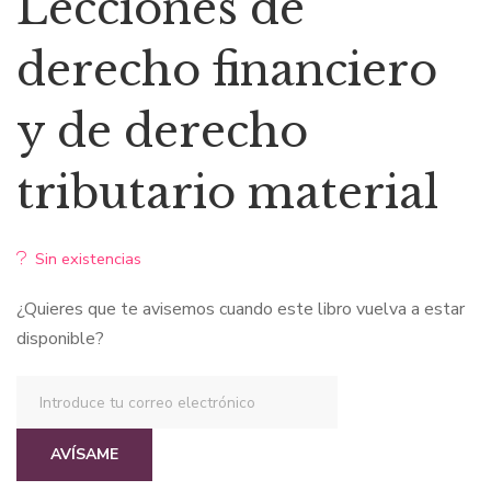
Lecciones de
original
actual
derecho financiero
era:
es:
y de derecho
$49,68.
$47,20.
tributario material
Sin existencias
¿Quieres que te avisemos cuando este libro vuelva a estar
disponible?
AVÍSAME