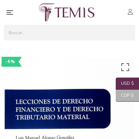
-5%
USD $
COP $