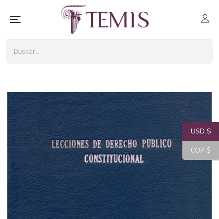
USD $
COP $