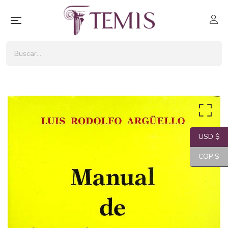
USD $
COP $