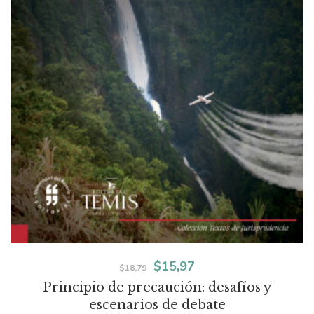
El
El
$
15,97
$
18,79
Principio de precaución: desafíos y
precio
precio
escenarios de debate