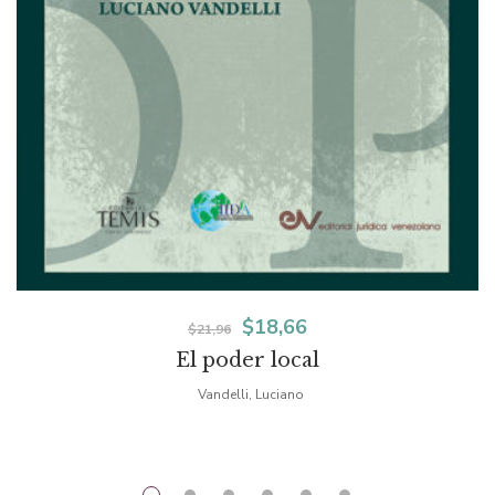
El
El
$
18,66
$
21,96
El poder local
precio
precio
Vandelli, Luciano
original
actual
era:
es:
$21,96.
$18,66.