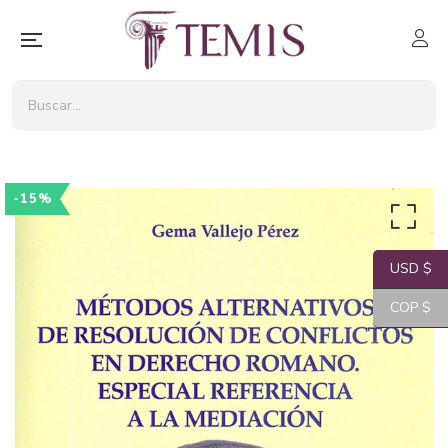
-15%
USD $
COP $