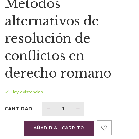
Métodos
original
actual
alternativos de
era:
es:
resolución de
$90,21.
$76,68.
conflictos en
derecho romano
Hay existencias
CANTIDAD
AÑADIR AL CARRITO