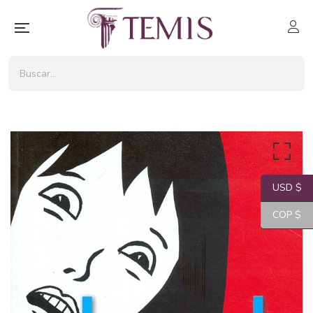
USD $
COP $