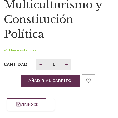
precio
precio
Multiculturismo y
original
actual
Constitución
era:
es:
Política
$28,34.
$19,84.
Hay existencias
CANTIDAD
AÑADIR AL CARRITO
VER ÍNDICE