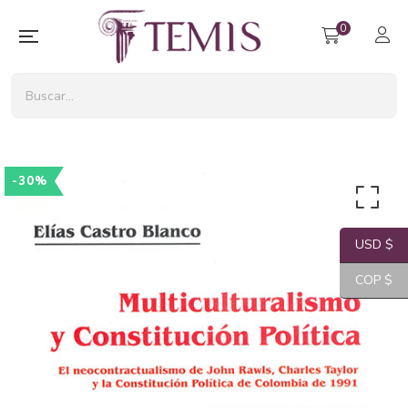
0
-30%
USD $
COP $