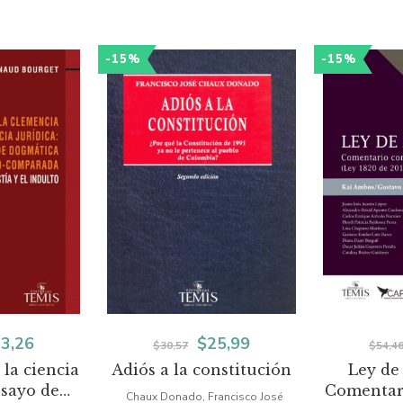
-15%
-15%
El
El
El
3,26
$
25,99
$
30,57
$
54,4
la ciencia
Adiós a la constitución
Ley de
ecio
precio
precio
precio
nsayo de
Comentar
Chaux Donado, Francisco José