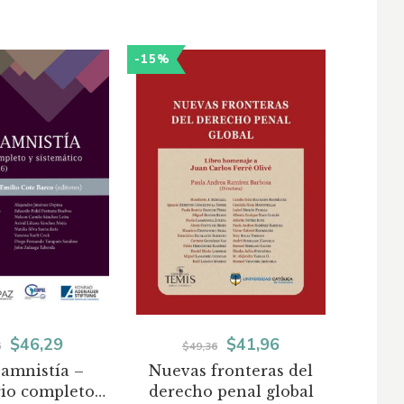
-15%
-25%
El
El
El
El
$
46,29
$
41,96
6
$
49,36
 amnistía –
Nuevas fronteras del
Teo
precio
precio
precio
precio
io completo y
derecho penal global