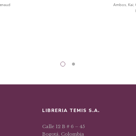
iginal
actual
original
actual
urídico –
sistemát
Renaud
Ambos, Kai; 
 sobre la
de
a:
es:
era:
es:
l indulto
5,61.
$13,26.
$30,57.
$25,99.
LIBRERIA TEMIS S.A.
Calle 12 B # 6 – 45
Bogotá, Colombia