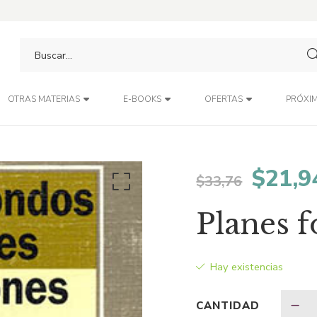
PRÓXIM
OTRAS MATERIAS
E-BOOKS
OFERTAS
El
$
21,9
$
33,76
preci
Planes 
origin
Hay existencias
era:
CANTIDAD
$33,7