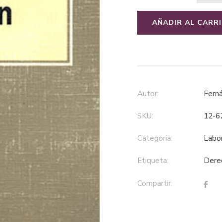
AÑADIR AL CARR
Autor:
Fern
SKU:
12-6
Categoría:
labo
Etiqueta:
der
Compartir: