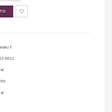
ITO
ández F.
22-0011
ral
echo