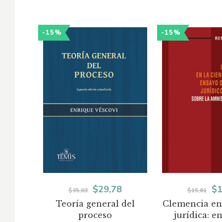
-15%
-15%
El
El
El
$
29,78
$
1
$
35,03
$
15,61
Teoría general del
Clemencia en 
precio
precio
pr
proceso
jurídica: e