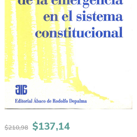
El
El
$
137,14
$
210,98