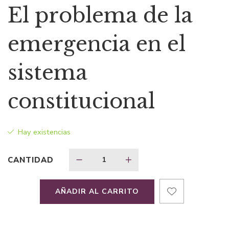
precio
precio
El problema de la
original
actual
emergencia en el
era:
es:
sistema
$210,98.
$137,14.
constitucional
Hay existencias
CANTIDAD
AÑADIR AL CARRITO