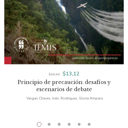
El
El
$
13,12
$
15,43
Principio de precaución: desafíos y
precio
precio
escenarios de debate
original
actual
Vargas Chaves, Iván; Rodríguez, Gloria Amparo
era:
es:
$15,43.
$13,12.