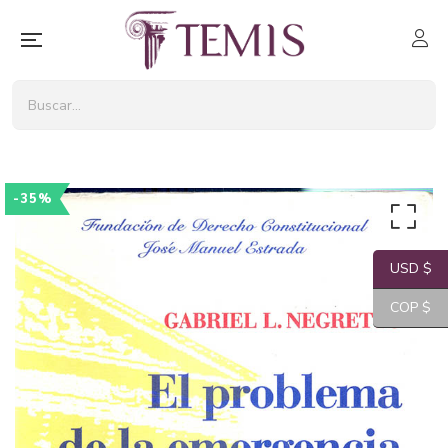
-35%
USD $
COP $