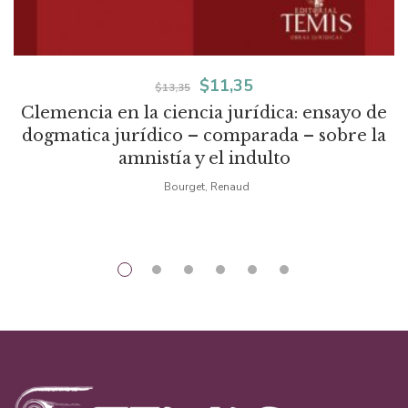
El
El
$
11,35
$
13,35
Clemencia en la ciencia jurídica: ensayo de
precio
precio
dogmatica jurídico – comparada – sobre la
original
actual
amnistía y el indulto
era:
es:
Bourget, Renaud
$13,35.
$11,35.