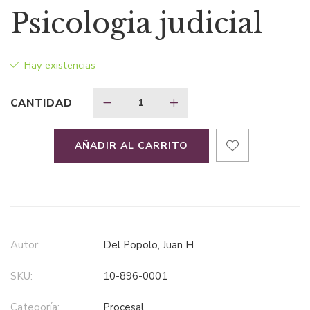
precio
precio
Psicologia judicial
original
actual
Hay existencias
era:
es:
CANTIDAD
$42,73.
$27,77.
AÑADIR AL CARRITO
Autor:
Del Popolo, Juan H
SKU:
10-896-0001
Categoría:
procesal