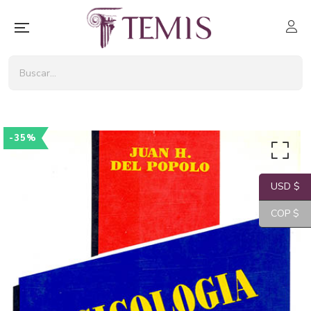
-35%
USD $
COP $