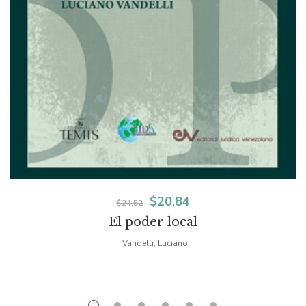
El
El
$
20,84
$
24,52
El poder local
precio
precio
Vandelli, Luciano
original
actual
era:
es:
$24,52.
$20,84.