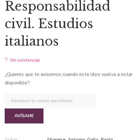
precio
precio
Responsabilidad
original
actual
civil. Estudios
era:
es:
italianos
$28,98.
$24,63.
Sin existencias
¿Quieres que te avisemos cuando este libro vuelva a estar
disponible?
AVÍSAME
Autor:
Abanese, Antonio; Gallo, Paolo