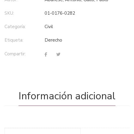
SKU:
01-0176-0282
Categoría:
civil
Etiqueta:
derecho
Compartir:
Información adicional