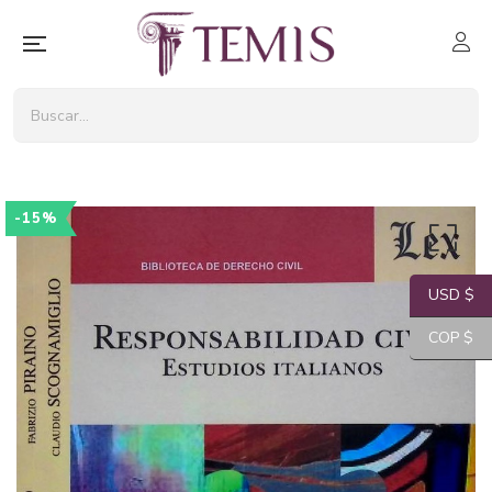
-15%
USD $
COP $