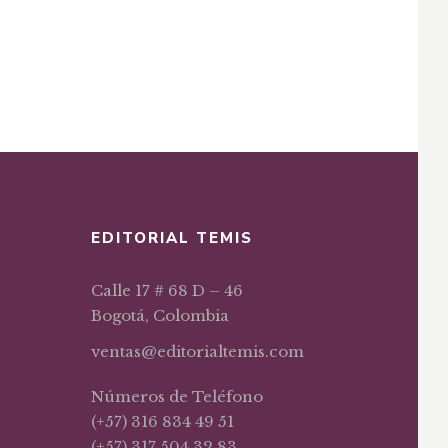
EDITORIAL TEMIS
Calle 17 # 68 D – 46
Bogotá, Colombia
ventas@editorialtemis.com
Números de Teléfono
(+57) 316 834 49 51
(+57) 317 504 32 83