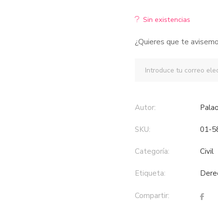
Sin existencias
¿Quieres que te avisemo
Autor:
Pal
SKU:
01-5
Categoría:
civil
Etiqueta:
der
Compartir: