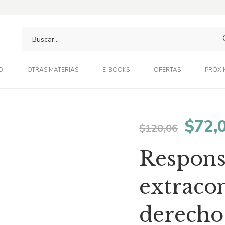
O
OTRAS MATERIAS
E-BOOKS
OFERTAS
PRÓXI
El
$
72,
$
120,06
preci
Responsa
origi
extracon
era:
derecho
$120