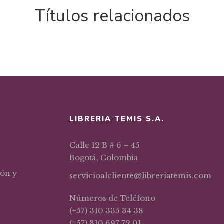
Títulos relacionados
LIBRERIA TEMIS S.A.
Calle 12 B # 6 – 45
Bogotá, Colombia
ión y
servicioalcliente@libreriatemis.com
Números de Teléfono
(+57) 310 335 34 38
(+57) 310 697 72 01