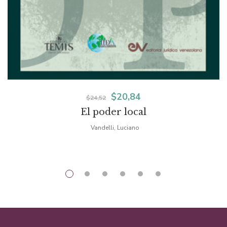
El
El
$
20,84
$
24,52
El poder local
precio
precio
Vandelli, Luciano
original
actual
era:
es:
$24,52.
$20,84.