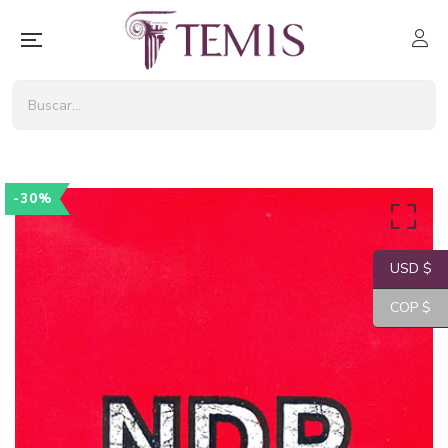
-30%
USD $
COP $