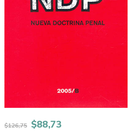
El
El
$
88,73
$
126,75