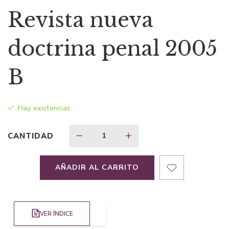
precio
precio
Revista nueva
original
actual
doctrina penal 2005
era:
es:
B
$126,75.
$88,73.
Hay existencias
CANTIDAD
AÑADIR AL CARRITO
VER ÍNDICE