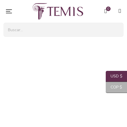
0
USD $
COP $