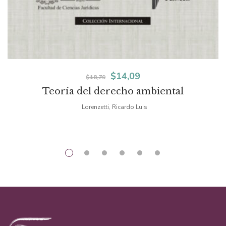
El
El
$
14,09
$
18,79
Teoría del derecho ambiental
precio
precio
Lorenzetti, Ricardo Luis
original
actual
era:
es:
$18,79.
$14,09.