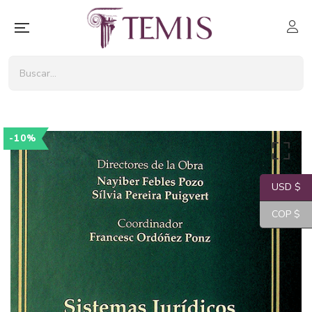
-10%
USD $
COP $