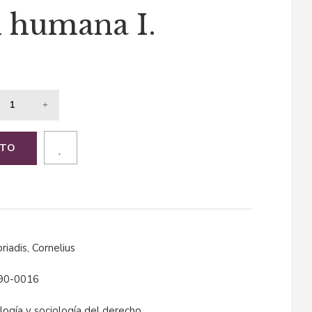
n humana I.
ITO
oriadis, Cornelius
90-0016
ología y sociología del derecho