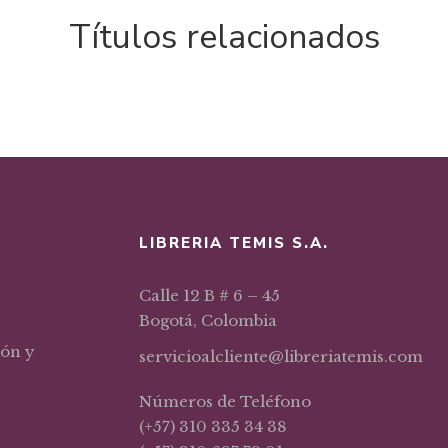
Títulos relacionados
LIBRERIA TEMIS S.A.
Calle 12 B # 6 – 45
Bogotá, Colombia
ión y
servicioalcliente@libreriatemis.com
Números de Teléfono
(+57) 310 335 34 38