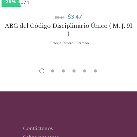
-35%
El
El
$
3,47
$
5,34
ABC del Código Disciplinario Único ( M. J. 91
precio
precio
)
original
actual
Ortega Ribero, Germán
era:
es:
$5,34.
$3,47.
Contáctenos