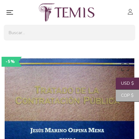
-5%
USD $
COP $