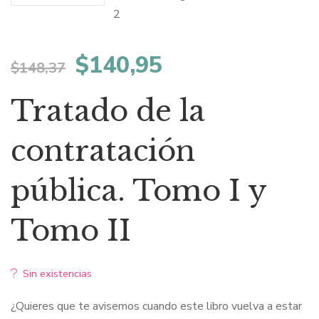
El
El
$
140,95
$
148,37
precio
precio
Tratado de la
original
actual
contratación
era:
es:
pública. Tomo I y
$148,37.
$140,95.
Tomo II
Sin existencias
¿Quieres que te avisemos cuando este libro vuelva a estar