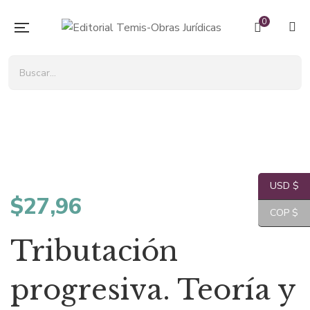
0
USD $
$
27,96
COP $
Tributación
progresiva. Teoría y