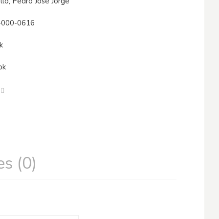
ello, Pedro José Jorge
-000-0616
k
ok
s (0)