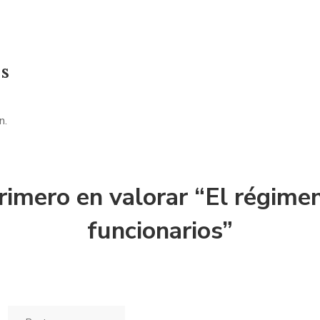
s
n.
rimero en valorar “El régime
funcionarios”