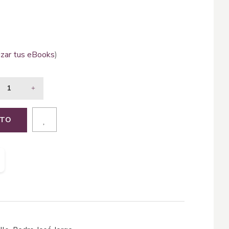
izar tus eBooks
)
ITO