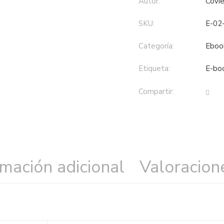
Autor:
Covi
SKU:
E-02
Categoría:
eboo
Etiqueta:
e-bo
Compartir:
rmación adicional
Valoracione