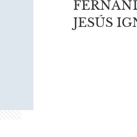
FERNÁN
JESÚS I