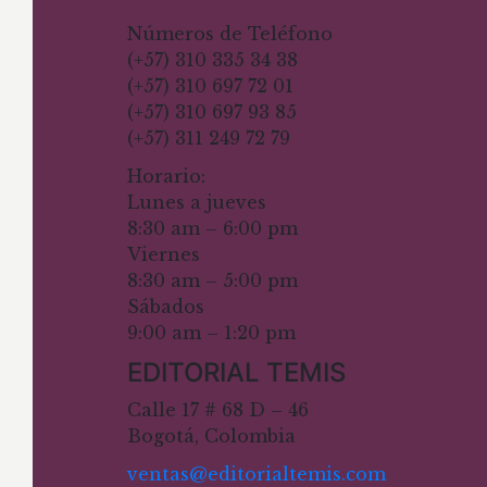
Números de Teléfono
(+57) 310 335 34 38
(+57) 310 697 72 01
(+57) 310 697 93 85
(+57) 311 249 72 79
Horario:
Lunes a jueves
8:30 am – 6:00 pm
Viernes
8:30 am – 5:00 pm
Sábados
9:00 am – 1:20 pm
EDITORIAL TEMIS
Calle 17 # 68 D – 46
Bogotá, Colombia
ventas@editorialtemis.com