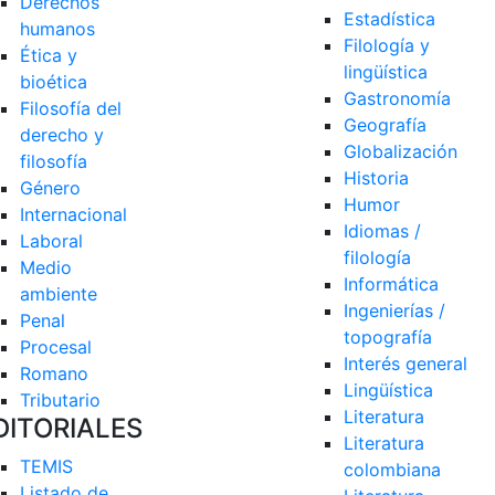
Derechos 
Estadística
humanos
Filología y 
Ética y 
lingüística
bioética
Gastronomía
Filosofía del 
Geografía
derecho y 
Globalización
filosofía
Historia
Género
Humor
Internacional
Idiomas / 
Laboral
filología
Medio 
Informática
ambiente
Ingenierías / 
Penal
topografía
Procesal
Interés general
Romano
Lingüística
Tributario
Literatura
DITORIALES
Literatura 
TEMIS
colombiana
Listado de  