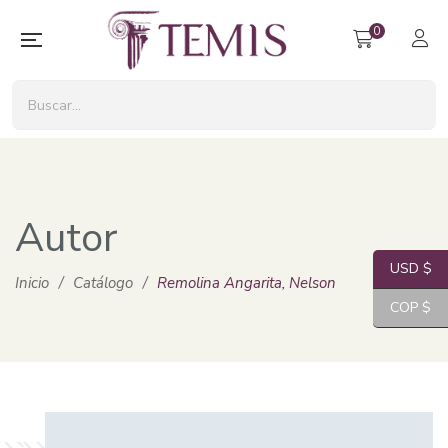
0
Autor
USD $
Inicio
/
Catálogo
/
Remolina Angarita, Nelson
COP $