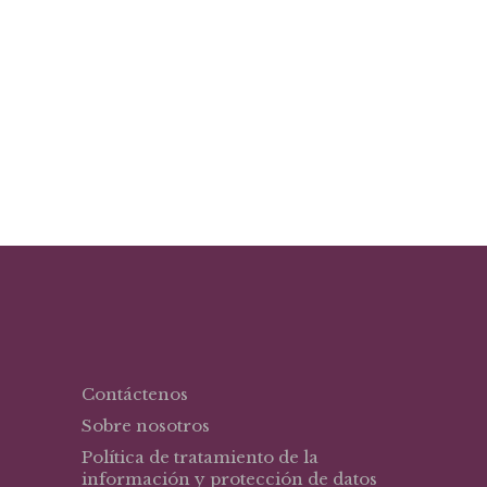
El
El
$
23,89
$
31,85
precio
precio
Derecho y Tic 10
original
actual
era:
es:
$31,85.
$23,89.
Contáctenos
Sobre nosotros
Política de tratamiento de la
información y protección de datos