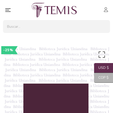
-25%
USD $
COP $