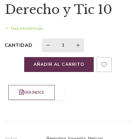
precio
precio
Derecho y Tic 10
original
actual
Hay existencias
era:
es:
CANTIDAD
$33,76.
$25,32.
AÑADIR AL CARRITO
VER INDICE
Autor:
Remolina Angarita, Nelson