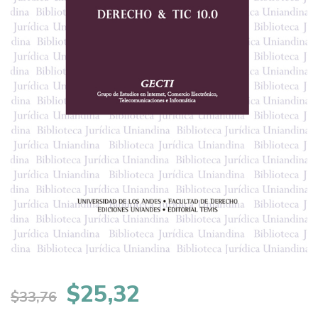
El
El
$
25,32
$
33,76