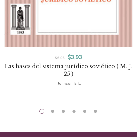
El
El
$
3,93
$
6,05
Las bases del sistema jurídico soviético ( M. J.
precio
precio
25 )
original
actual
Johnson, E. L.
era:
es:
$6,05.
$3,93.