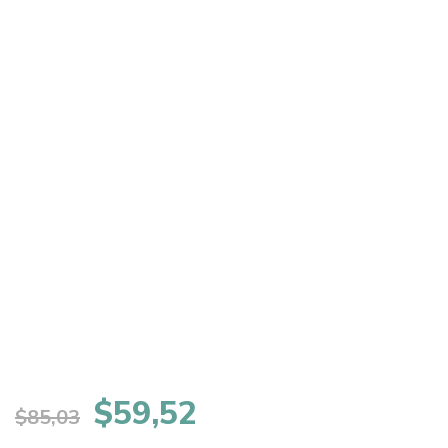
El
El
$
59,52
$
85,03