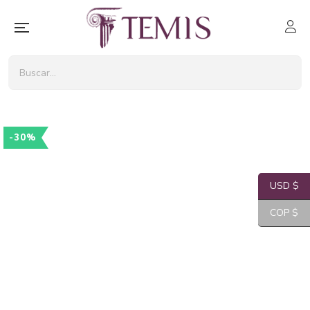
-30%
USD $
COP $