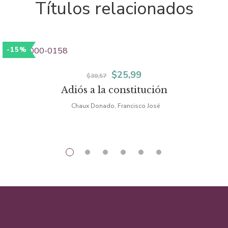
Títulos relacionados
-15%
El
El
$
25,99
$
30,57
Adiós a la constitución
precio
precio
Chaux Donado, Francisco José
original
actual
era:
es:
$30,57.
$25,99.