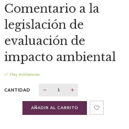
precio
precio
Comentario a la
original
actual
legislación de
era:
es:
evaluación de
$85,03.
$59,52.
impacto ambiental
Hay existencias
CANTIDAD
AÑADIR AL CARRITO