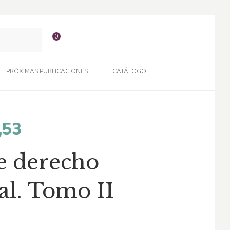
0
PRÓXIMAS PUBLICACIONES
CATÁLOGO
El
,53
o
precio
e derecho
nal
actual
al. Tomo II
es:
,89.
$145,53.