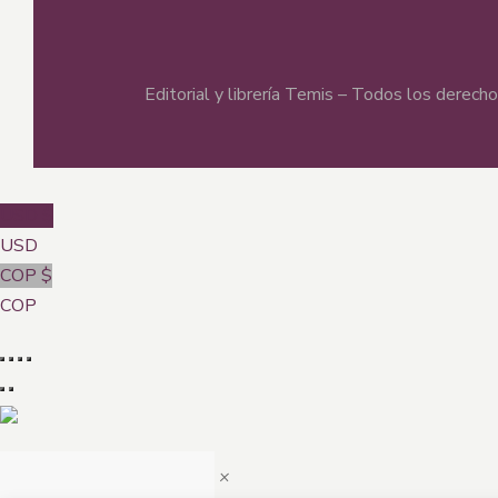
Editorial y librería Temis – Todos los derec
USD $
USD
COP $
COP
×