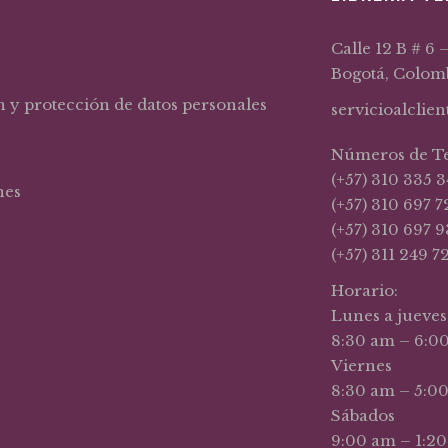
Calle 12 B # 6 
Bogotá, Colom
n y protección de datos personales
servicioalclie
Números de T
(+57) 310 335 3
nes
(+57) 310 697 7
(+57) 310 697 9
(+57) 311 249 7
Horario:
Lunes a jueves
8:30 am – 6:0
Viernes
8:30 am – 5:0
Sábados
9:00 am – 1:2