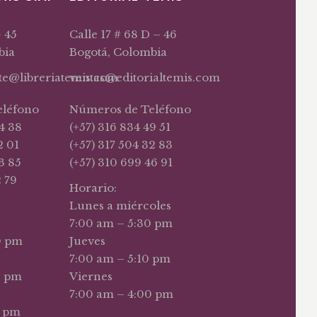
– 45
Calle 17 # 68 D – 46
bia
Bogotá, Colombia
nte@libreriatemis.com
ventas@editorialtemis.com
eléfono
Números de Teléfono
4 38
(+57) 316 834 49 51
2 01
(+57) 317 504 32 83
3 85
(+57) 310 699 46 91
2 79
Horario:
Lunes a miércoles
7:00 am – 5:30 pm
0 pm
Jueves
7:00 am – 5:10 pm
0 pm
Viernes
7:00 am – 4:00 pm
0 pm