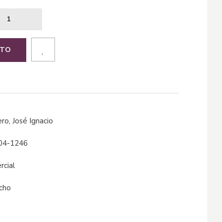
ITO
ero, José Ignacio
04-1246
rcial
echo