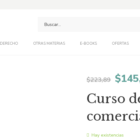
DERECHO
OTRAS MATERIAS
E-BOOKS
OFERTAS
El
$
145
$
223,89
preci
Curso d
origi
comerci
era:
Hay existencias
$223