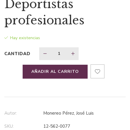
Deportistas
original
actual
profesionales
era:
es:
Hay existencias
$249,04.
$186,78.
CANTIDAD
AÑADIR AL CARRITO
Autor:
Monereo Pérez, José Luis
SKU:
12-562-0077