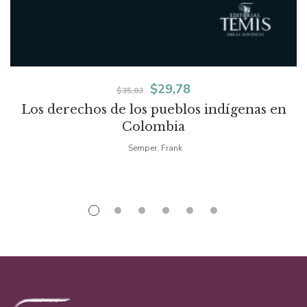
El
El
$
29,78
$
35,03
Los derechos de los pueblos indígenas en
precio
precio
Colombia
original
actual
Semper, Frank
era:
es:
$35,03.
$29,78.