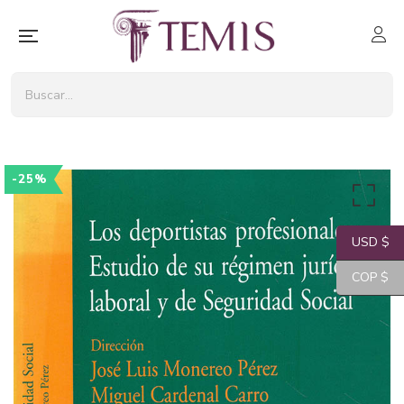
-25%
USD $
COP $