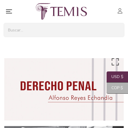
USD $
COP $