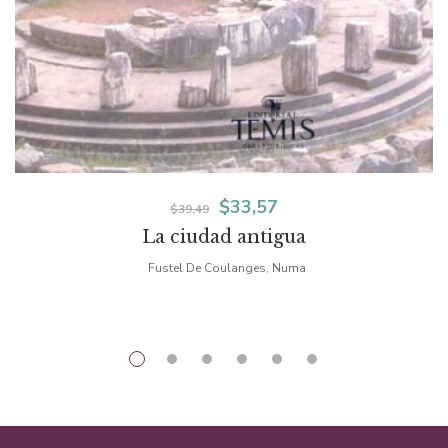
El
El
$
33,57
$
39,49
La ciudad antigua
precio
precio
Fustel De Coulanges, Numa
original
actual
era:
es:
$39,49.
$33,57.