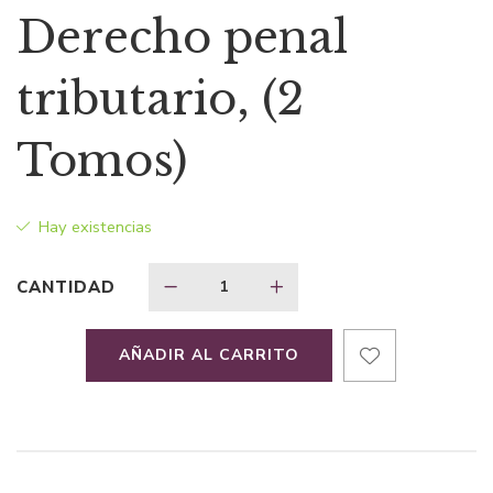
precio
precio
Derecho penal
original
actual
tributario, (2
era:
es:
Tomos)
$113,69.
$79,59.
Hay existencias
CANTIDAD
AÑADIR AL CARRITO