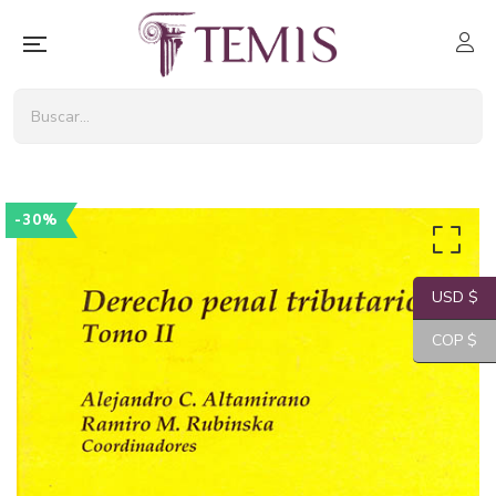
-30%
USD $
COP $