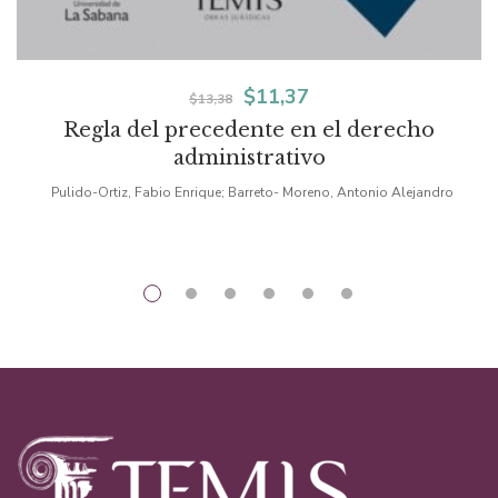
El
El
$
11,37
$
13,38
Regla del precedente en el derecho
precio
precio
administrativo
original
actual
Pulido-Ortiz, Fabio Enrique; Barreto- Moreno, Antonio Alejandro
era:
es:
$13,38.
$11,37.