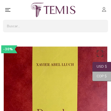
-30%
USD $
COP $