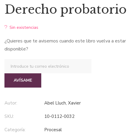
precio
precio
Derecho probatorio
original
actual
Sin existencias
era:
es:
¿Quieres que te avisemos cuando este libro vuelva a estar
$296,82.
$207,77.
disponible?
AVÍSAME
Autor:
Abel Lluch, Xavier
SKU:
10-0112-0032
Categoría:
procesal