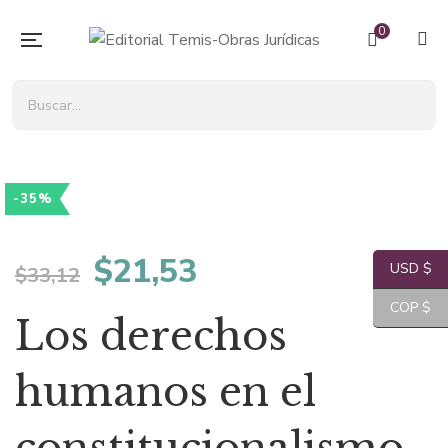
0
-35%
El
El
$
21,53
USD $
$
33,12
precio
precio
COP $
Los derechos
original
actual
humanos en el
era:
es: