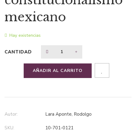
constitucionalismo
$33,12.
$21,53.
mexicano
Hay existencias
CANTIDAD
AÑADIR AL CARRITO
Autor:
Lara Aponte, Rodolgo
SKU:
10-701-0121