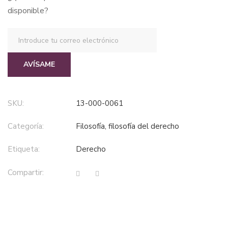
$26,11.
$18,28.
disponible?
AVÍSAME
SKU:
13-000-0061
Categoría:
filosofía, filosofía del derecho
Etiqueta:
derecho
Compartir: