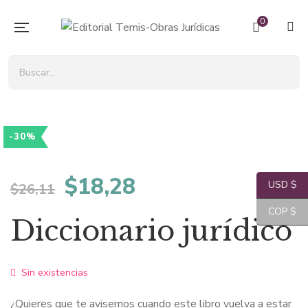
0
-30%
El
El
$
18,28
USD $
$
26,11
precio
precio
COP $
Diccionario jurídico
original
actual
Sin existencias
era:
es:
¿Quieres que te avisemos cuando este libro vuelva a estar