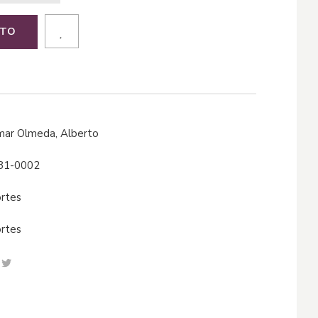
ITO
omar Olmeda, Alberto
81-0002
ortes
ortes