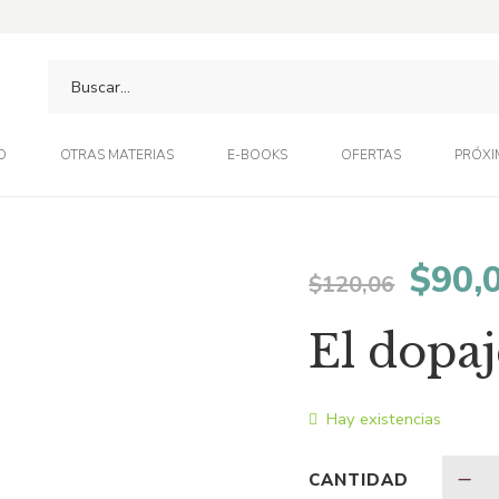
O
OTRAS MATERIAS
E-BOOKS
OFERTAS
PRÓXI
El
$
90,
$
120,06
preci
El dopaj
origi
Hay existencias
era:
CANTIDAD
$120