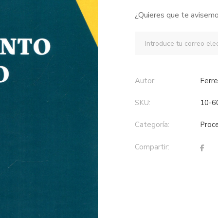
¿Quieres que te avisemo
Autor:
Ferr
SKU:
10-6
Categoría:
proc
Compartir: