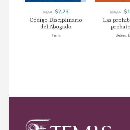
El
El
El
$
2,23
$
1
$
3,18
$
18,15
Código Disciplinario
Las prohib
precio
precio
pr
del Abogado
probato
original
actual
or
Temis
Beling, 
era:
es:
er
$3,18.
$2,23.
$1