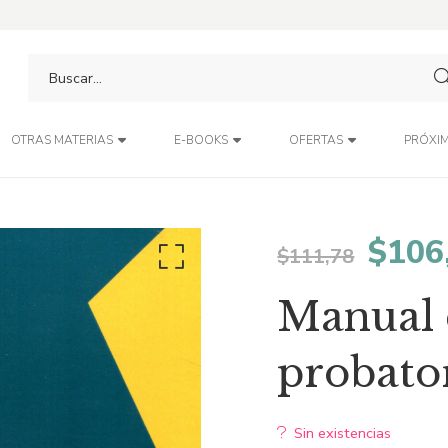
PRÓXIM
OTRAS MATERIAS
E-BOOKS
OFERTAS
El
$
106
$
111,78
preci
Manual 
origi
probato
era:
Sin existencias
$111