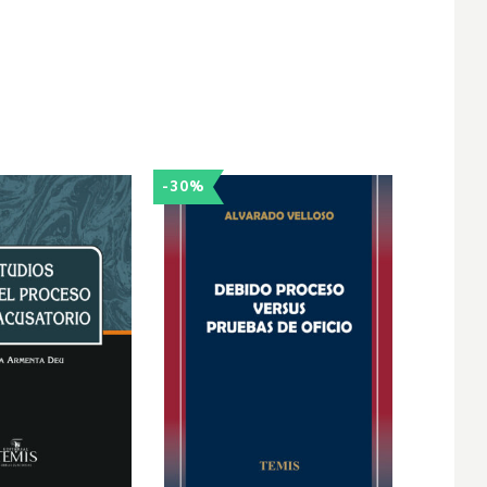
-30%
-25%