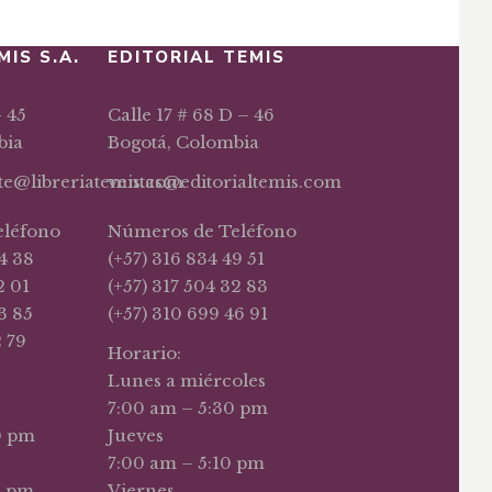
MIS S.A.
EDITORIAL TEMIS
– 45
Calle 17 # 68 D – 46
bia
Bogotá, Colombia
nte@libreriatemis.com
ventas@editorialtemis.com
eléfono
Números de Teléfono
4 38
(+57) 316 834 49 51
2 01
(+57) 317 504 32 83
3 85
(+57) 310 699 46 91
2 79
Horario:
Lunes a miércoles
7:00 am – 5:30 pm
0 pm
Jueves
7:00 am – 5:10 pm
0 pm
Viernes