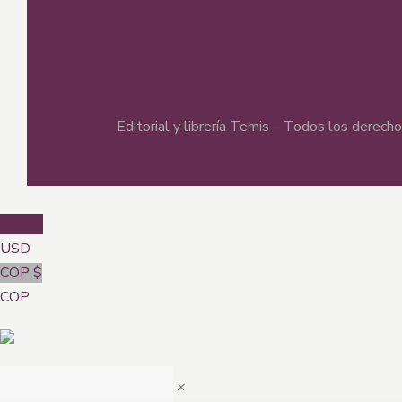
Editorial y librería Temis – Todos los derec
USD $
USD
COP $
COP
×