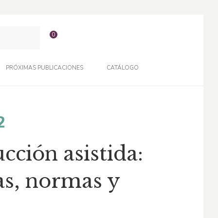
0
PRÓXIMAS PUBLICACIONES
CATÁLOGO
El
2
o
precio
ción asistida:
al
actual
s, normas y
es:
0.
$57,12.