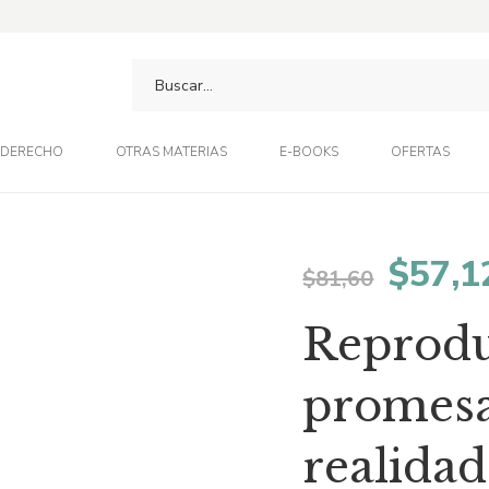
DERECHO
OTRAS MATERIAS
E-BOOKS
OFERTAS
El
$
57,1
$
81,60
preci
Reproduc
origin
promesa
era:
realidad
$81,6