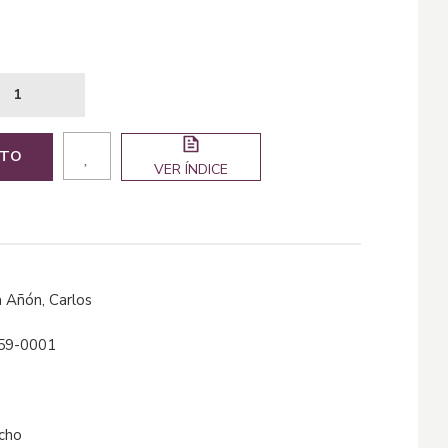
ITO
VER ÍNDICE
a Añón, Carlos
59-0001
echo