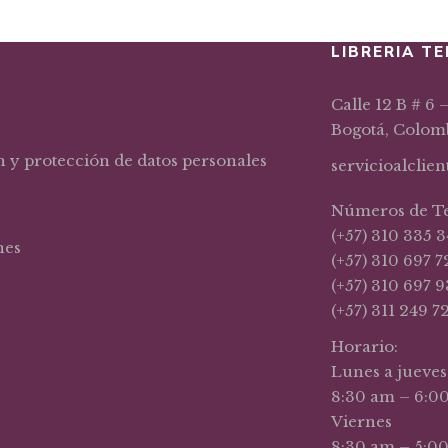
LIBRERIA TE
Calle 12 B # 6 
Bogotá, Colom
n y protección de datos personales
servicioalclie
Números de T
(+57) 310 335 3
nes
(+57) 310 697 7
(+57) 310 697 9
(+57) 311 249 7
Horario:
Lunes a jueves
8:30 am – 6:0
Viernes
8:30 am – 5:0