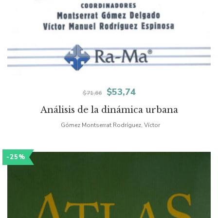
El
El
$
53,74
$
71,66
precio
precio
Análisis de la dinámica urbana
original
actual
Gómez Montserrat Rodríguez, Víctor
era:
es:
-25%
$71,66.
$53,74.