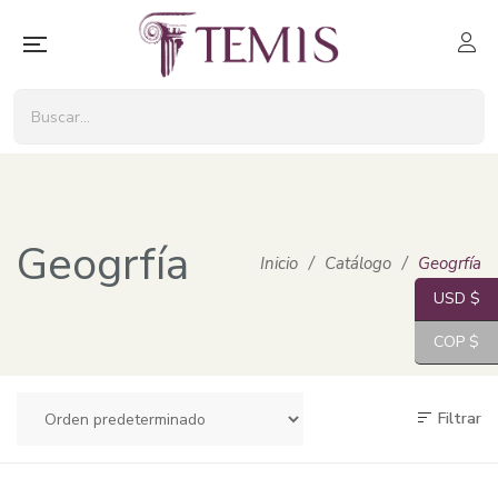
Geogrfía
Inicio
/
Catálogo
/
Geogrfía
USD $
COP $
Filtrar