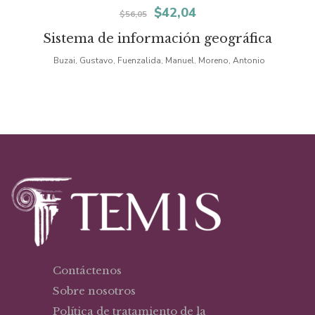
El
El
$
42,04
$
56,05
precio
precio
Sistema de información geográfica
original
actual
Buzai, Gustavo
Fuenzalida, Manuel
Moreno, Antonio
,
,
era:
es:
$56,05.
$42,04.
Contáctenos
Sobre nosotros
Política de tratamiento de la