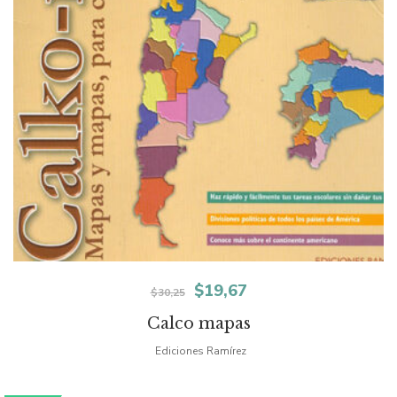
El
El
$
19,67
$
30,25
precio
precio
Calco mapas
original
actual
Ediciones Ramírez
era:
es: