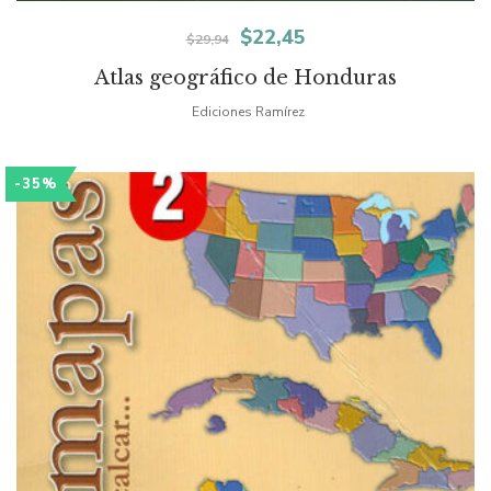
El
El
$
22,45
$
29,94
precio
precio
Atlas geográfico de Honduras
original
actual
Ediciones Ramírez
era:
es:
-35%
$29,94.
$22,45.