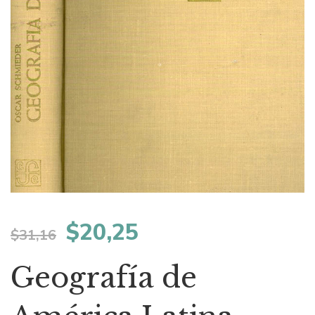
El
El
$
20,25
$
31,16
precio
precio
Geografía de
original
actual