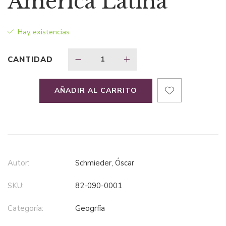
América Latina
era:
es:
Hay existencias
$31,16.
$20,25.
CANTIDAD
AÑADIR AL CARRITO
Autor:
Schmieder, Óscar
SKU:
82-090-0001
Categoría:
geogrfía