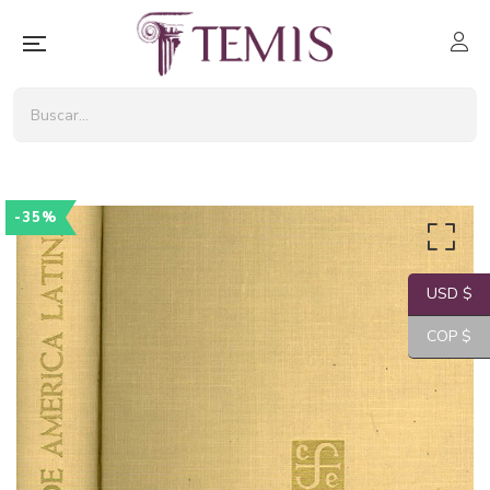
-35%
USD $
COP $