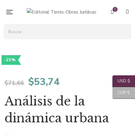
0
-25%
El
El
$
53,74
USD $
$
71,66
precio
precio
COP $
Análisis de la
original
actual
dinámica urbana
era:
es: