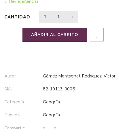
Hay existencias
$71,66.
$53,74.
CANTIDAD
AÑADIR AL CARRITO
Autor:
Gómez Montserrat Rodríguez, Víctor
SKU:
82-10113-0005
Categoría:
geogrfía
Etiqueta:
geogrfía
Compartir: