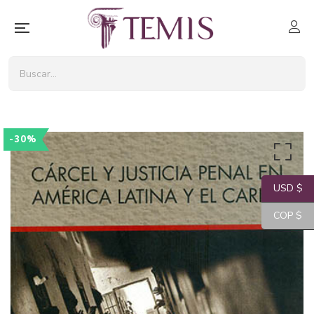
-30%
USD $
COP $