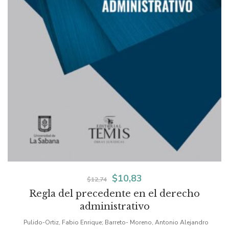
El
El
$
10,83
$
12,74
Regla del precedente en el derecho
precio
precio
administrativo
original
actual
Pulido-Ortiz, Fabio Enrique; Barreto- Moreno, Antonio Alejandro