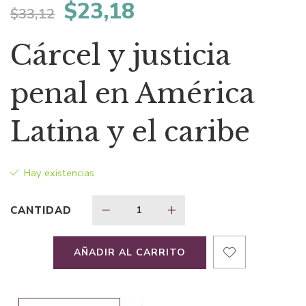
El
El
$
23,18
$
33,12
precio
precio
Cárcel y justicia
original
actual
penal en América
era:
es:
Latina y el caribe
$33,12.
$23,18.
Hay existencias
CANTIDAD
AÑADIR AL CARRITO