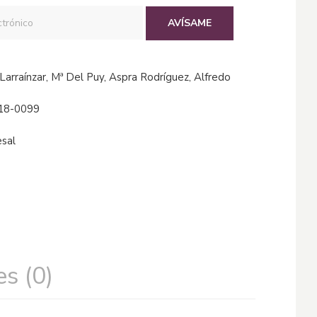
AVÍSAME
il Larraínzar, Mª Del Puy, Aspra Rodríguez, Alfredo
18-0099
esal
s (0)