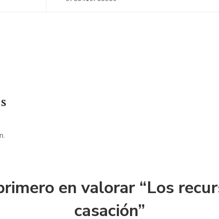
s
n.
primero en valorar “Los recu
casación”