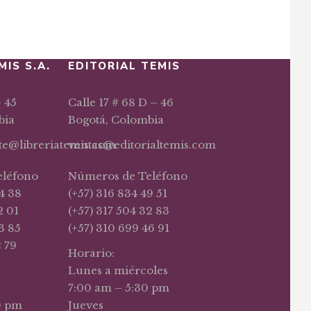
MIS S.A.
EDITORIAL TEMIS
– 45
Calle 17 # 68 D – 46
bia
Bogotá, Colombia
nte@libreriatemis.com
ventas@editorialtemis.com
eléfono
Números de Teléfono
4 38
(+57) 316 834 49 51
2 01
(+57) 317 504 32 83
3 85
(+57) 310 699 46 91
2 79
Horario:
Lunes a miércoles
7:00 am – 5:30 pm
0 pm
Jueves