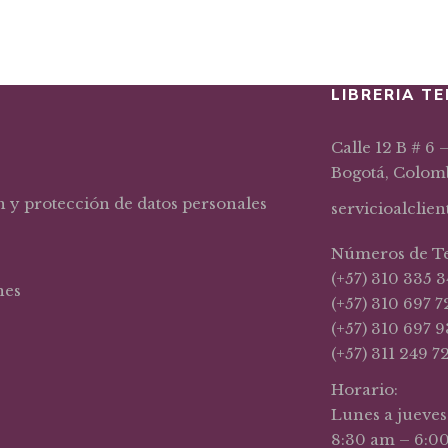
LIBRERIA TE
Calle 12 B # 6 
Bogotá, Colom
n y protección de datos personales
servicioalclie
Números de T
(+57) 310 335 3
nes
(+57) 310 697 7
(+57) 310 697 9
(+57) 311 249 7
Horario:
Lunes a jueves
8:30 am – 6:0