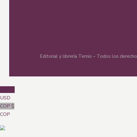
Editorial y librería Temis – Todos los derec
USD $
USD
COP $
COP